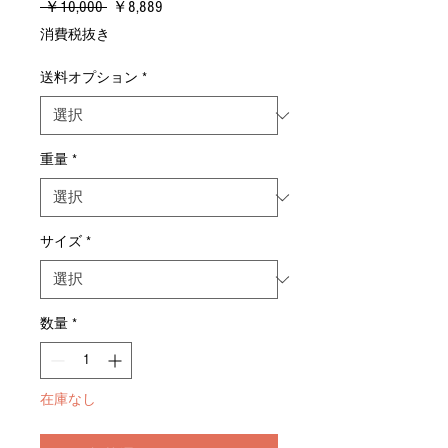
通
セ
 ￥10,000 
￥8,889
常
ー
消費税抜き
価
ル
格
価
送料オプション
*
格
重量
*
サイズ
*
数量
*
在庫なし