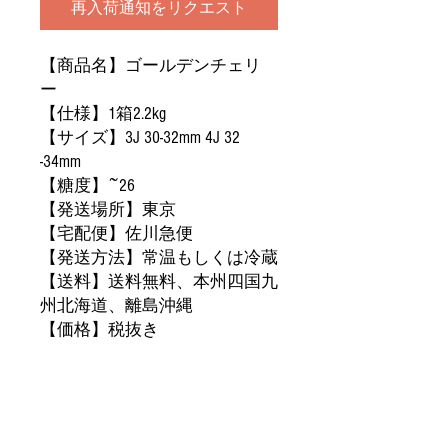
再入荷通知をリクエスト
【商品名】ゴールデン
チェリ
ー
【仕様】1箱2.2kg
【サイズ】3J 30-32mm 4
J 32
-34mm
【糖度】
~26
【発送場所】東京
【宅配便】佐川急便
【発送方法】常温もしくは冷蔵
【送料】送料無料、本州四国九
州北海道、離島沖縄
【価格】税抜
き
【
产品名称】黄金车厘
子
【
规格】
1箱2.2kg
【大小】 3J 30-32mm 4J 32 -34mm