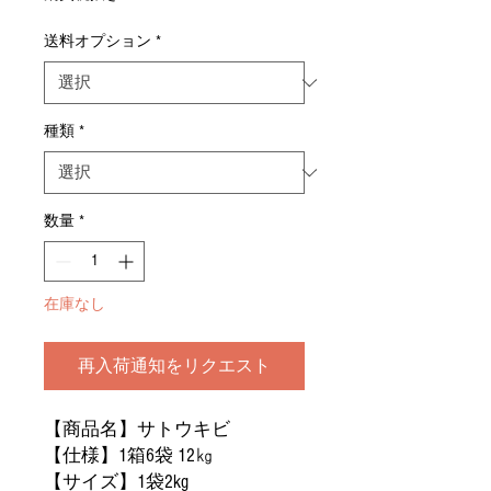
価
ル
格
価
送料オプション
*
格
種類
*
数量
*
在庫なし
再入荷通知をリクエスト
【商品名】サトウキビ
【仕様】1箱6袋 12㎏
【サイズ】1袋2kg