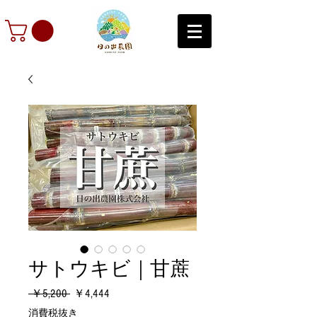
サトウキビ｜甘蔗
通
セ
 ￥5,200 
￥4,444
常
ー
消費税抜き