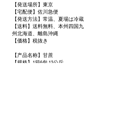
【発送場所】東京
【宅配便】佐川急便
【発送方法】常温、夏場は冷蔵
【送料】送料無料、本州四国九
州北海道、離島沖縄
【価格】税抜
き
【
产品名称】甘蔗
【
规格】1箱6包,12公斤
【大小】1包2公斤
【包装方式】
纸
箱
【
发货地】东
京
【宅配便】佐川急便
【発送方法】常温、冷蔵
【运
费】免运费，本州四国九州
北海道、離島沖縄
【价格】不含税