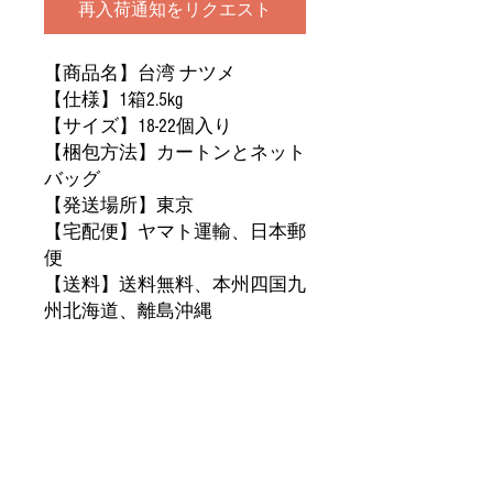
再入荷通知をリクエスト
【商品名】台湾 ナツメ
【仕様】1箱2.5kg
【サイズ】18-22個入り
【梱包方法】カートンとネット
バッグ
【発送場所】東京
【宅配便】ヤマト運輸、日本郵
便
【送料】送料無料、本州四国九
州北海道、離島沖縄
【価格】税抜
き
【
产品名称】台湾大青枣
【
规格】
1箱 2.5公斤
【大小】18-22入
【包装方式】
纸
箱