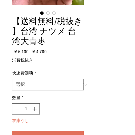
【送料無料/税抜き
】台湾 ナツメ 台
湾大青枣
通
セ
 ￥5,100 
￥4,700
常
ー
消費税抜き
価
ル
格
価
快递费选项
*
格
数量
*
在庫なし