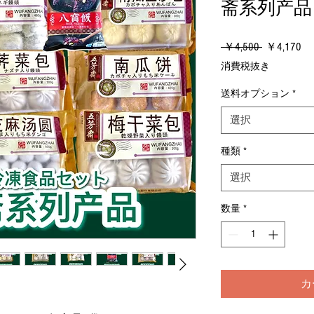
斋系列产品
通
セ
 ￥4,500 
￥4,170
常
ー
消費税抜き
価
ル
格
価
送料オプション
*
格
選択
種類
*
選択
数量
*
カ