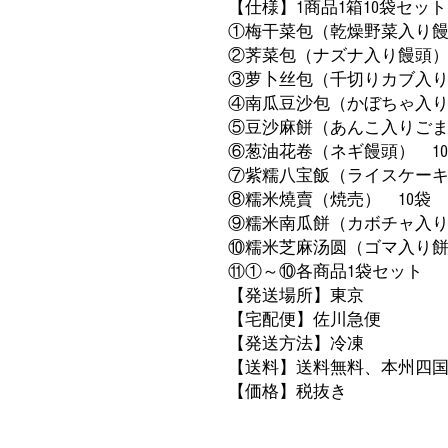
【仕様】1商品1箱10袋セッ
①梅干菜包（乾燥野菜入り饅
②荠菜包（ナズナ入り饅頭）
③萝卜丝包（千切りカブ入り
④南瓜豆沙包（かぼちゃ入り
⑤豆沙麻餅（あんこ入りごま
⑥葱油花卷（ネギ饅頭） 1
⑦紫糯八宝飯（ライスケーキ
⑧糯米燒賣（焼売） 10袋
⑨糯米南瓜餅（カボチャ入り
⑩糯米芝麻汤圆（ゴマ入り餅
⑪①～⑩各商品1袋セット
【発送場所】東京
【宅配便】佐川急便
【発送方法】冷凍
【送料】送料無料、本州四国
【価格】税抜き