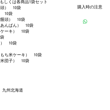
トもしくは各商品1袋セット
購入時の注意
頭） 10袋
 10袋
①在庫状況により、
饅頭） 10袋
がございます。0-3
あんぱん） 10袋
②購入する際の住所
ケーキ） 10袋
頻発しております。
0袋
してからご購入して
常出现购买地址错误
） 10袋
细检查您的邮政编码
もち米ケーキ） 10袋
米団子） 10袋
 九州北海道