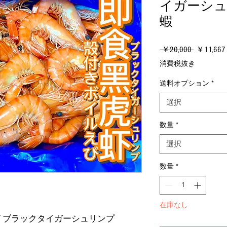
イガーシュ
蝦
通
 ￥20,000 
￥11,667
常
消費税抜き
価
格
送料オプション
*
選択
数量
*
選択
数量
*
在庫なし
 ブラックタイガーシュリンプ