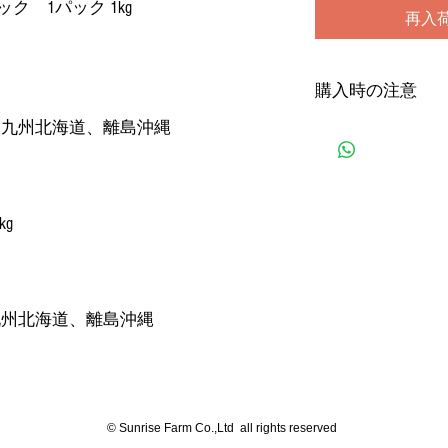
ック 1パック 1kg
再入
購入時の注意
国九州北海道、離島沖縄
①在庫状況により、
がございます。0-3
②購入する際の住所
頻発しております。
してからご購入して
kg
常出现购买地址错误
细检查您的邮政编码
九州北海道、離島沖縄
© Sunrise Farm Co.,Ltd all rights reserved