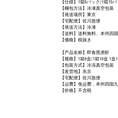
【仕様】1箱6パック/1箱10パ
【梱包方法】冷凍真空包装
【発送場所】東京
【宅配便】佐川急便
【発送方法】冷凍
【送料】送料無料、本州四
【価格】税抜
き
【
产品名称】即食黑虎虾
【
规格】1箱6盒/1箱10盒 1盒1
【包装方式】冷冻真空包装
【
发货地】东
京
【宅配便】佐川急便
【运
费】免运费，本州四国
【价格】不含税