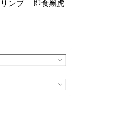
リンプ ｜即食黑虎
セ
ー
ル
価
格